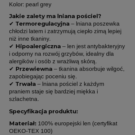
Kolor: pearl grey
Jakie zalety ma lniana pościel?
Termoregulacyjna
✔
– lniana poszewka
chłodzi latem i zatrzymują ciepło zimą lepiej
niż inne tkaniny.
Hipoalergiczna
✔
– len jest antybakteryjny
i odporny na rozwój grzybów, idealny dla
alergików i osób z wrażliwą skórą.
Przewiewna
✔
– tkanina absorbuje wilgoć,
zapobiegając poceniu się.
Trwała
✔
– lniana pościel z każdym
praniem staje się bardziej miękka i
szlachetna.
Specyfikacja produktu:
Materiał:
100% europejski len (certyfikat
OEKO-TEX 100)