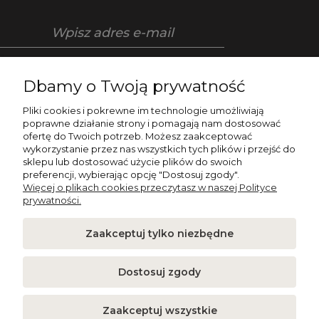
Zapisz się
Dbamy o Twoją prywatność
Pliki cookies i pokrewne im technologie umożliwiają
poprawne działanie strony i pomagają nam dostosować
ofertę do Twoich potrzeb. Możesz zaakceptować
O NAS
wykorzystanie przez nas wszystkich tych plików i przejść do
sklepu lub dostosować użycie plików do swoich
preferencji, wybierając opcję "Dostosuj zgody".
POMOC
Więcej o plikach cookies przeczytasz w naszej Polityce
prywatności.
NAPISZ DO NAS
Zaakceptuj tylko niezbędne
PŁATNOŚCI I POLITYKA PRYWATNOŚCI
Dostosuj zgody
Zaakceptuj wszystkie