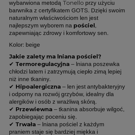
Tonello
wybarwiona metodą
przy użyciu
barwnika z certyfikatem GOTS. Dzięki swoim
naturalnym właściwościom len jest
pościel
najlepszym wyborem na
,
zapewniając zdrowy i komfortowy sen.
Kolor: beige
Jakie zalety ma lniana pościel?
Termoregulacyjna
✔
– lniana poszewka
chłodzi latem i zatrzymują ciepło zimą lepiej
niż inne tkaniny.
Hipoalergiczna
✔
– len jest antybakteryjny
i odporny na rozwój grzybów, idealny dla
alergików i osób z wrażliwą skórą.
Przewiewna
✔
– tkanina absorbuje wilgoć,
zapobiegając poceniu się.
Trwała
✔
– lniana pościel z każdym
praniem staje się bardziej miękka i