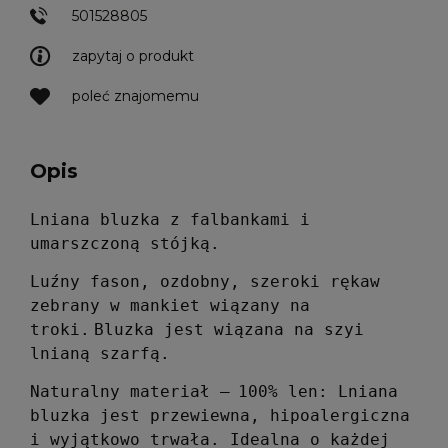
501528805
zapytaj o produkt
poleć znajomemu
Opis
Lniana bluzka z falbankami i
umarszczoną stójką.
Luźny fason, ozdobny, szeroki rękaw
zebrany w mankiet wiązany na
troki.
Bluzka jest wiązana na szyi
lnianą szarfą.
Naturalny materiał –
100% len: Lniana
bluzka jest przewiewna, hipoalergiczna
i wyjątkowo trwała. Idealna o każdej