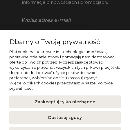
informacje o nowościach i promocjach.
Zapisz się
Dbamy o Twoją prywatność
Pliki cookies i pokrewne im technologie umożliwiają
poprawne działanie strony i pomagają nam dostosować
ofertę do Twoich potrzeb. Możesz zaakceptować
O NAS
wykorzystanie przez nas wszystkich tych plików i przejść do
sklepu lub dostosować użycie plików do swoich
preferencji, wybierając opcję "Dostosuj zgody".
POMOC
Więcej o plikach cookies przeczytasz w naszej Polityce
prywatności.
NAPISZ DO NAS
Zaakceptuj tylko niezbędne
PŁATNOŚCI I POLITYKA PRYWATNOŚCI
Dostosuj zgody