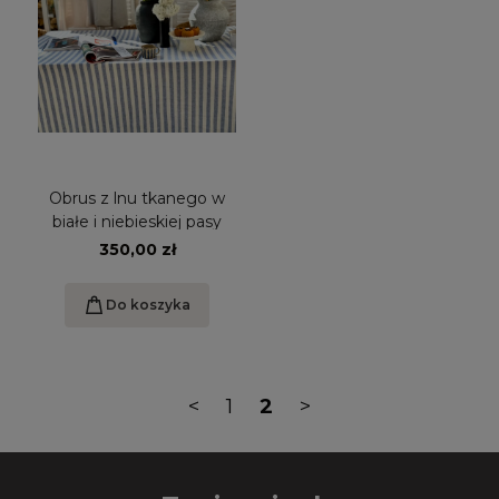
Obrus z lnu tkanego w
białe i niebieskiej pasy
350,00 zł
Do koszyka
<
1
2
>