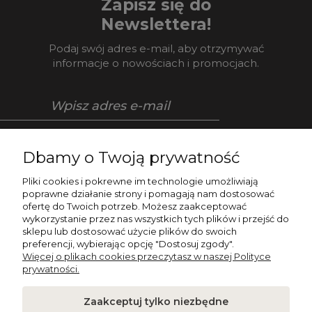
Zapisz się do
Newslettera!
Podaj swój adres e-mail, aby otrzymywać
informacje o nowościach i promocjach.
Zapisz się
Dbamy o Twoją prywatność
Pliki cookies i pokrewne im technologie umożliwiają
poprawne działanie strony i pomagają nam dostosować
ofertę do Twoich potrzeb. Możesz zaakceptować
O NAS
wykorzystanie przez nas wszystkich tych plików i przejść do
sklepu lub dostosować użycie plików do swoich
preferencji, wybierając opcję "Dostosuj zgody".
POMOC
Więcej o plikach cookies przeczytasz w naszej Polityce
prywatności.
NAPISZ DO NAS
Zaakceptuj tylko niezbędne
PŁATNOŚCI I POLITYKA PRYWATNOŚCI