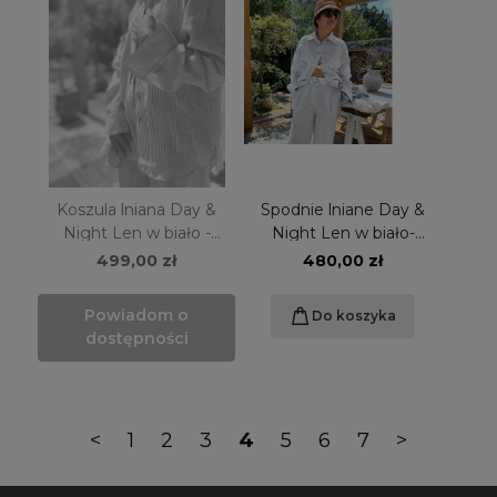
Koszula lniana Day &
Spodnie lniane Day &
Night Len w biało -
Night Len w biało-
czerwone prążki S/M
błękitne prążki S/M
499,00 zł
480,00 zł
Powiadom o
Do koszyka
dostępności
<
1
2
3
4
5
6
7
>