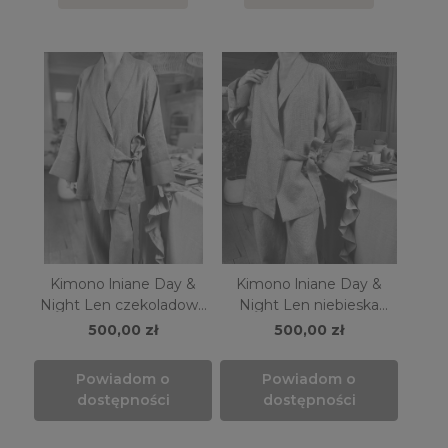
Kimono lniane Day &
Kimono lniane Day &
Night Len czekoladowy
Night Len niebieska
brąz
pepitka
500,00 zł
500,00 zł
Powiadom o
Powiadom o
dostępności
dostępności