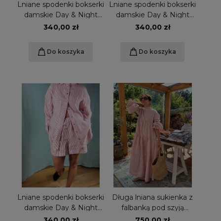
Lniane spodenki bokserki
Lniane spodenki bokserki
damskie Day & Night
damskie Day & Night
Len białe S/M
Len błękitne S/M
340,00 zł
340,00 zł
Do koszyka
Do koszyka
Lniane spodenki bokserki
Długa lniana sukienka z
damskie Day & Night
falbanką pod szyją
Len w biało-czerwone
różowa
340,00 zł
750,00 zł