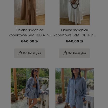
Lniana spódnica
Lniana spódnica
kopertowa S/M 100% lnu
kopertowa S/M 100% lnu
cynamonowa
kremowa biel
640,00 zł
640,00 zł
Do koszyka
Do koszyka