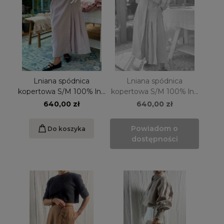
Lniana spódnica
Lniana spódnica
kopertowa S/M 100% lnu
kopertowa S/M 100% lnu
szaro-lawendowa
różowa
640,00 zł
640,00 zł
Powiadom o
Do koszyka
dostępności