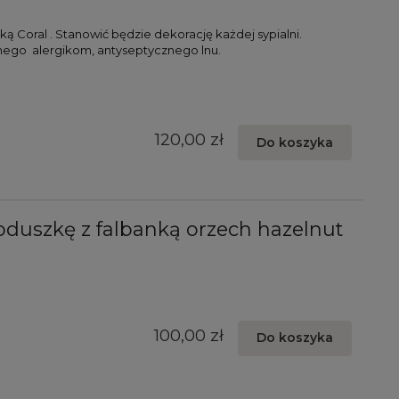
ą Coral . Stanowić będzie dekorację każdej sypialni.
nego alergikom, antyseptycznego lnu.
120,00 zł
Do koszyka
duszkę z falbanką orzech hazelnut
100,00 zł
Do koszyka