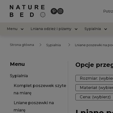
Potrz
Menu
Lniana odzież i piżamy
Sypialnia
Strona główna
Sypialnia
Lniane poszewki na pod
Menu
Opcje prze
Sypialnia
Rozmiar: (wybie
Komplet poszewek szyte
Materiał: (wybie
na miarę
Cena: (wybierz)
Lniane poszewki na
miarę
Lniane p