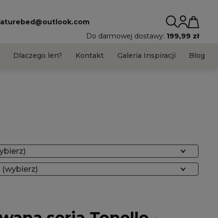
aturebed@outlook.com
Do darmowej dostawy:
199,99 zł
s
Dlaczego len?
Kontakt
Galeria Inspiracji
Blog
ybierz)
 (wybierz)
wana seria Tonello -