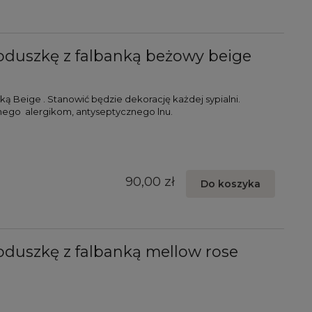
oduszkę z falbanką beżowy beige
ą Beige . Stanowić będzie dekorację każdej sypialni.
nego alergikom, antyseptycznego lnu.
90,00 zł
Do koszyka
duszkę z falbanką mellow rose