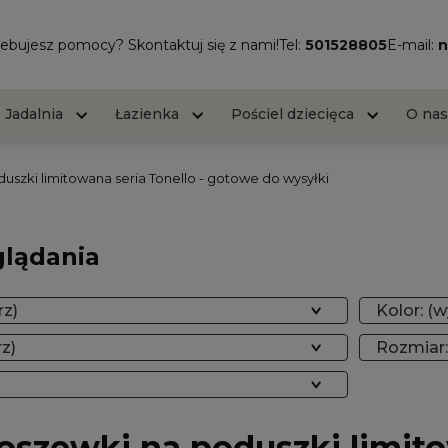
ebujesz pomocy? Skontaktuj się z nami!
Tel:
501528805
E-mail:
n
Jadalnia
Łazienka
Pościel dziecięca
O na
uszki limitowana seria Tonello - gotowe do wysyłki
glądania
rz)
Kolor: (w
rz)
Rozmiar:
oszewki na poduszki limito