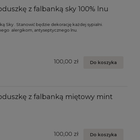
duszkę z falbanką sky 100% lnu
ą Sky . Stanowić będzie dekorację każdej sypialni.
nego alergikom, antyseptycznego lnu.
100,00 zł
Do koszyka
oduszkę z falbanką miętowy mint
100,00 zł
Do koszyka