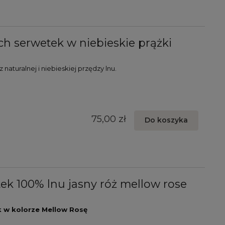
h serwetek w niebieskie prążki
aturalnej i niebieskiej przędzy lnu.
75,00 zł
Do koszyka
k 100% lnu jasny róż mellow rose
k w kolorze Mellow
Rosę