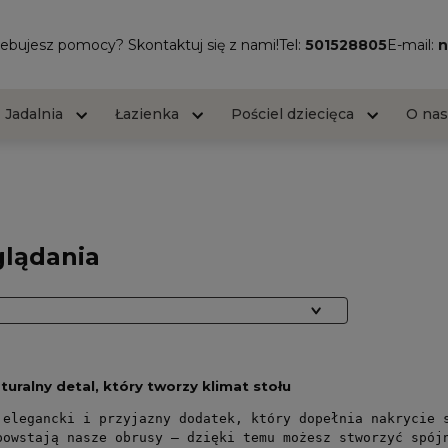
ebujesz pomocy? Skontaktuj się z nami!
Tel:
501528805
E-mail:
n
Jadalnia
Łazienka
Pościel dziecięca
O na
glądania
turalny detal, który tworzy klimat stołu
 elegancki i przyjazny dodatek, który dopełnia nakrycie 
powstają nasze obrusy – dzięki temu możesz stworzyć spó