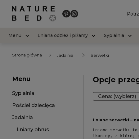
Potrz
Menu
Lniana odzież i piżamy
Sypialnia
Strona główna
Jadalnia
Serwetki
Menu
Opcje prze
Sypialnia
Cena: (wybierz)
Pościel dziecięca
Jadalnia
Lniane serwetki – na
Lniany obrus
Lniane serwetki to
tkaniny, z której 