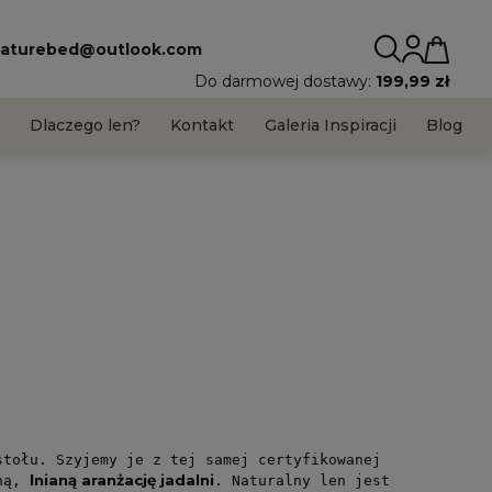
aturebed@outlook.com
Do darmowej dostawy:
199,99 zł
s
Dlaczego len?
Kontakt
Galeria Inspiracji
Blog
stołu. Szyjemy je z tej samej certyfikowanej
lnianą aranżację jadalni
jną,
. Naturalny len jest